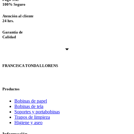
opciones
100% Seguro
se
pueden
Atención al cliente
elegir
24 hrs.
en
la
Garantía de
página
Calidad
de
producto
FRANCISCA TONDA LLORENS
Productos
Bobinas de papel
Bobinas de tela
Soportes y portabobinas
Trapos de limpieza
Higiene y aseo