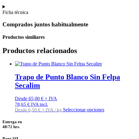
Ficha técnica
Comprados juntos habitualmente
Productos similiares
Productos relacionados
Trapo de Punto Blanco Sin Felpa
Secalim
Desde
65,00
€
+ IVA
78,65
€
IVA incl.
Este
Seleccionar opciones
Desde
6,50
€
+ IVA / kg
producto
tiene
Entrega en
múltiples
48/72 hrs.
variantes.
Las
Pago SSL