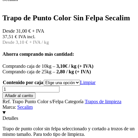
Trapo de Punto Color Sin Felpa Secalim
Desde
31,00
€
+ IVA
37,51
€
IVA incl.
Desde
3,10
€
+ IVA / kg
Ahorra comprando más cantidad:
Comprando caja de 10kg –
3,10€ / kg (+ IVA)
Comprando caja de 25kg –
2,80 / kg (+ IVA)
Contenido por caja
Limpiar
Trapo
de
Añadir al carrito
Punto
Ref.
Trapo Punto Color s/Felpa
Categoría
Trapos de limpieza
Color
Marca:
Secalim
Sin
Felpa
Detalles
Secalim
cantidad
Trapo de punto color sin felpa seleccionado y cortado a trozos de un
mismo tamaño. Para todo tipo de limpieza.